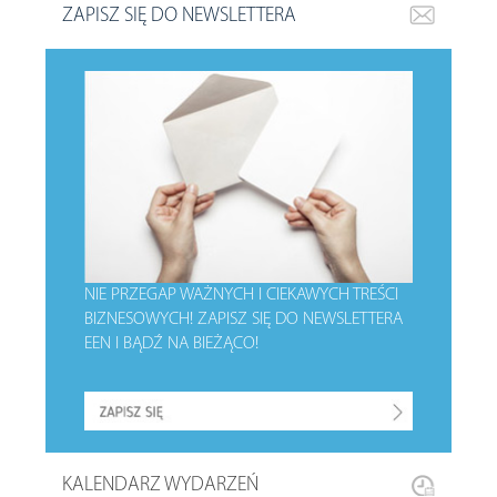
ZAPISZ SIĘ DO NEWSLETTERA
NIE PRZEGAP WAŻNYCH I CIEKAWYCH TREŚCI
BIZNESOWYCH!
ZAPISZ SIĘ DO NEWSLETTERA
EEN I BĄDŹ NA BIEŻĄCO!
KALENDARZ WYDARZEŃ