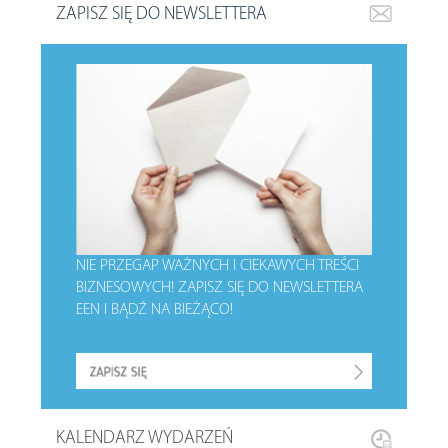
ZAPISZ SIĘ DO NEWSLETTERA
NIE PRZEGAP WAŻNYCH I CIEKAWYCH TREŚCI
BIZNESOWYCH!
ZAPISZ SIĘ DO NEWSLETTERA
EEN I BĄDŹ NA BIEŻĄCO!
KALENDARZ WYDARZEŃ