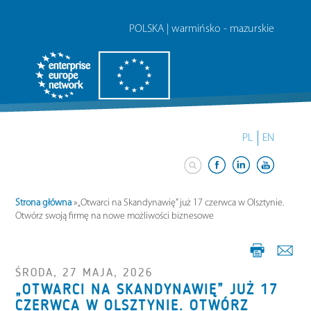
POLSKA | warmińsko - mazurskie
PL
EN
Strona główna
»
„Otwarci na Skandynawię” już 17 czerwca w Olsztynie.
Otwórz swoją firmę na nowe możliwości biznesowe
ŚRODA, 27 MAJA, 2026
„OTWARCI NA SKANDYNAWIĘ” JUŻ 17
CZERWCA W OLSZTYNIE. OTWÓRZ