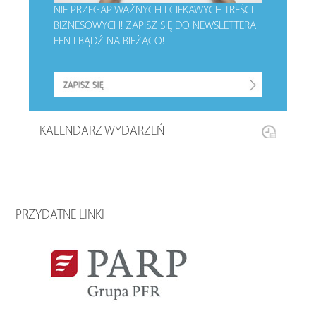
NIE PRZEGAP WAŻNYCH I CIEKAWYCH TREŚCI
BIZNESOWYCH!
ZAPISZ SIĘ DO NEWSLETTERA
EEN I BĄDŹ NA BIEŻĄCO!
KALENDARZ WYDARZEŃ
PRZYDATNE LINKI