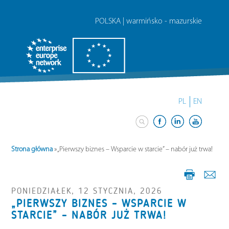
POLSKA | warmińsko - mazurskie
PL
EN
Strona główna
»
„Pierwszy biznes – Wsparcie w starcie” – nabór już trwa!
PONIEDZIAŁEK, 12 STYCZNIA, 2026
„PIERWSZY BIZNES – WSPARCIE W
STARCIE” – NABÓR JUŻ TRWA!