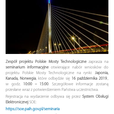
Zespół projektu Polskie Mosty Technologiczne
zaprasza na
seminarium informacyjne
otwierające nabór wniosków do
projektu Polskie Mosty Technologiczne na rynki:
Japonia,
Kanada, Norwegia
, które odbędzie się
16 października 2019
.,
w godz.
10:00 – 15:00
. Szczegółowe informacje zostaną
przesłane wraz z potwierdzeniem Państwa uczestnictwa.
Rejestracja na wydarzenie odbywa się przez
System Obsługi
Elektronicznej
SOE:
https://soe.paih.gov.pl/seminaria