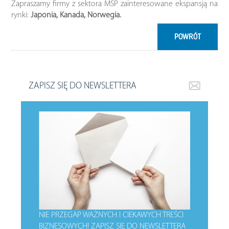
Zapraszamy firmy z sektora MŚP zainteresowane ekspansją na
rynki:
Japonia, Kanada, Norwegia.
POWRÓT
ZAPISZ SIĘ DO NEWSLETTERA
NIE PRZEGAP WAŻNYCH I CIEKAWYCH TREŚCI
BIZNESOWYCH!
ZAPISZ SIĘ DO NEWSLETTERA