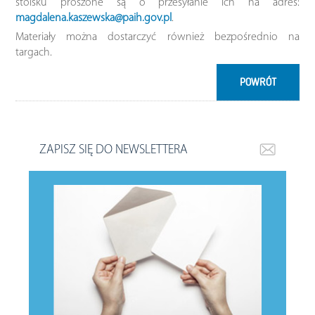
stoisku proszone są o przesyłanie ich na adres:
magdalena.kaszewska@paih.gov.pl
.
Materiały można dostarczyć również bezpośrednio na
targach.
POWRÓT
ZAPISZ SIĘ DO NEWSLETTERA