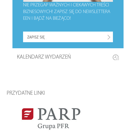
NIE PRZEGAP WAŻNYCH I CIEKAWYCH TREŚCI
BIZNESOWYCH!
ZAPISZ SIĘ DO NEWSLETTERA
EEN I BĄDŹ NA BIEŻĄCO!
KALENDARZ WYDARZEŃ
PRZYDATNE LINKI