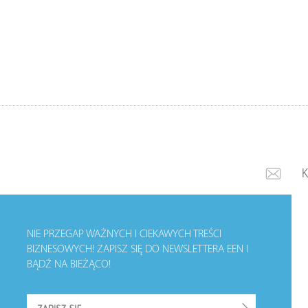
NIE PRZEGAP WAŻNYCH I CIEKAWYCH TREŚCI
BIZNESOWYCH!
ZAPISZ SIĘ DO NEWSLETTERA EEN I
BĄDŹ NA BIEŻĄCO!