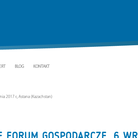
ERT
BLOG
KONTAKT
a 2017 r., Astana (Kazachstan)
 FORUM GOSPODARCZE, 6 WRZ