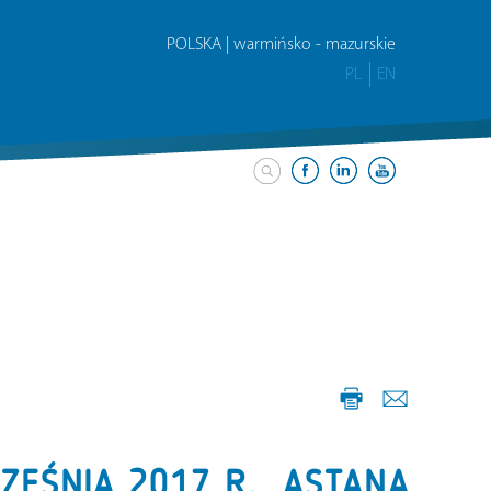
POLSKA | warmińsko - mazurskie
PL
EN
EŚNIA 2017 R., ASTANA