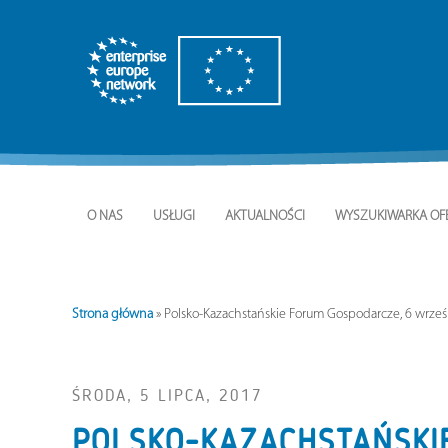
O NAS
USŁUGI
AKTUALNOŚCI
WYSZUKIWARKA OF
Strona główna
»
Polsko-Kazachstańskie Forum Gospodarcze, 6 wrześni
ŚRODA, 5 LIPCA, 2017
POLSKO-KAZACHSTAŃSKIE