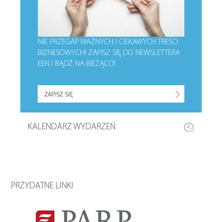
NIE PRZEGAP WAŻNYCH I CIEKAWYCH TREŚCI
BIZNESOWYCH!
ZAPISZ SIĘ DO NEWSLETTERA
EEN I BĄDŹ NA BIEŻĄCO!
KALENDARZ WYDARZEŃ
PRZYDATNE LINKI