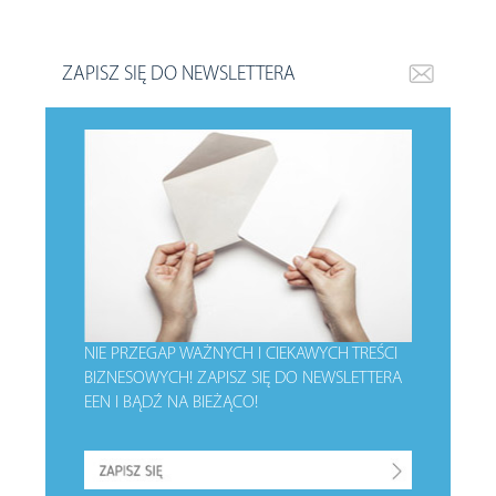
ZAPISZ SIĘ DO NEWSLETTERA
NIE PRZEGAP WAŻNYCH I CIEKAWYCH TREŚCI
BIZNESOWYCH!
ZAPISZ SIĘ DO NEWSLETTERA
EEN I BĄDŹ NA BIEŻĄCO!