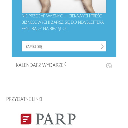
NIE PRZEGAP WAŻNYCH I CIEKAWYCH TREŚCI
BIZNESOWYCH!
ZAPISZ SIĘ DO NEWSLETTERA
EEN I BĄDŹ NA BIEŻĄCO!
KALENDARZ WYDARZEŃ
PRZYDATNE LINKI