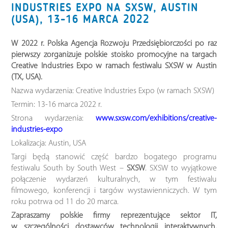
INDUSTRIES EXPO NA SXSW, AUSTIN
(USA), 13-16 MARCA 2022
W 2022 r. Polska Agencja Rozwoju Przedsiębiorczości po raz
pierwszy zorganizuje polskie stoisko promocyjne na targach
Creative Industries Expo w ramach festiwalu SXSW w Austin
(TX, USA).
Nazwa wydarzenia: Creative Industries Expo (w ramach SXSW)
Termin: 13-16 marca 2022 r.
Strona wydarzenia:
www.sxsw.com/exhibitions/creative-
industries-expo
Lokalizacja: Austin, USA
Targi będą stanowić część bardzo bogatego programu
festiwalu South by South West –
SXSW
. SXSW to wyjątkowe
połączenie wydarzeń kulturalnych, w tym festiwalu
filmowego, konferencji i targów wystawienniczych. W tym
roku potrwa od 11 do 20 marca.
Zapraszamy polskie firmy reprezentujące sektor IT,
w szczególności dostawców technologii interaktywnych,