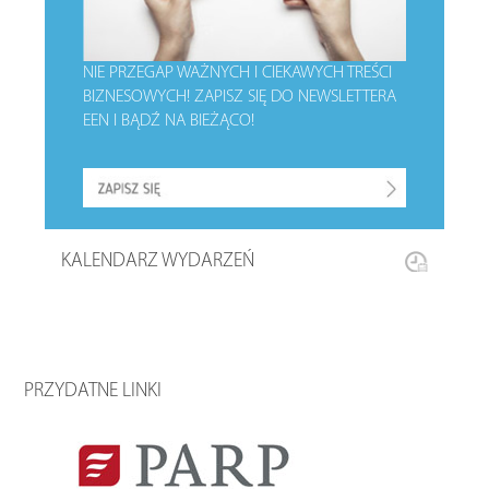
NIE PRZEGAP WAŻNYCH I CIEKAWYCH TREŚCI
BIZNESOWYCH!
ZAPISZ SIĘ DO NEWSLETTERA
EEN I BĄDŹ NA BIEŻĄCO!
KALENDARZ WYDARZEŃ
PRZYDATNE LINKI