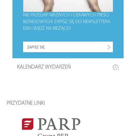
NIE PRZEGAP WAŻNYCH I CIEKAWYCH TREŚCI
BIZNESOWYCH!
ZAPISZ SIĘ DO NEWSLETTERA
EEN I BĄDŹ NA BIEŻĄCO!
KALENDARZ WYDARZEŃ
PRZYDATNE LINKI