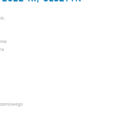
ie,
ynie
na
łoszeniowego