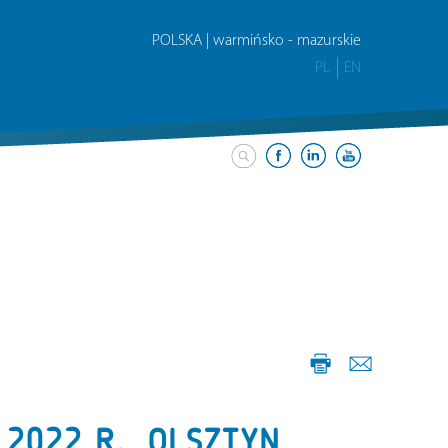
POLSKA | warmińsko - mazurskie
PL
EN
 2022 R., OLSZTYN