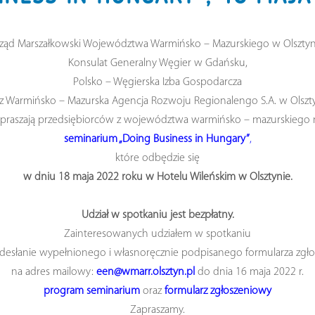
ząd Marszałkowski Województwa Warmińsko – Mazurskiego w Olsztyn
Konsulat Generalny Węgier w Gdańsku,
Polsko – Węgierska Izba Gospodarcza
z Warmińsko – Mazurska Agencja Rozwoju Regionalengo S.A. w Olszt
apraszają przedsiębiorców z województwa warmińsko – mazurskiego 
seminarium „Doing Business in Hungary”
,
które odbędzie się
w dniu 18 maja 2022 roku w Hotelu Wileńskim w Olsztynie.
Udział w spotkaniu jest bezpłatny.
Zainteresowanych udziałem w spotkaniu
desłanie wypełnionego i własnoręcznie podpisanego formularza zg
na adres mailowy:
een@wmarr.olsztyn.pl
do dnia 16 maja 2022 r.
program seminarium
oraz
formularz zgłoszeniowy
Zapraszamy.