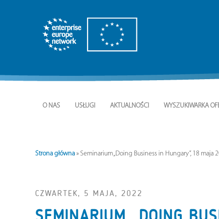
O NAS
USŁUGI
AKTUALNOŚCI
WYSZUKIWARKA OF
Strona główna
»
Seminarium „Doing Business in Hungary”, 18 maja 20
CZWARTEK, 5 MAJA, 2022
SEMINARIUM „DOING BUS