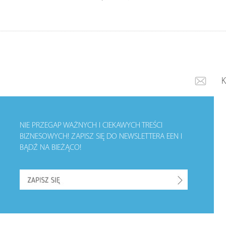
NIE PRZEGAP WAŻNYCH I CIEKAWYCH TREŚCI
BIZNESOWYCH!
ZAPISZ SIĘ DO NEWSLETTERA EEN I
BĄDŹ NA BIEŻĄCO!