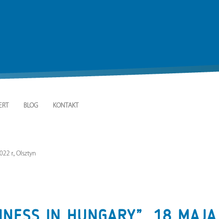
ERT
BLOG
KONTAKT
22 r., Olsztyn
INESS IN HUNGARY”, 18 MAJA