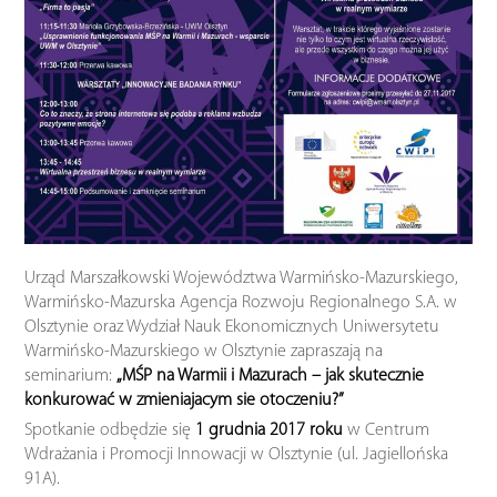
Urząd Marszałkowski Województwa Warmińsko-Mazurskiego,
Warmińsko-Mazurska Agencja Rozwoju Regionalnego S.A. w
Olsztynie oraz Wydział Nauk Ekonomicznych Uniwersytetu
Warmińsko-Mazurskiego w Olsztynie zapraszają na
seminarium:
„MŚP na Warmii i Mazurach – jak skutecznie
konkurować w zmieniajacym sie otoczeniu?”
Spotkanie odbędzie się
1 grudnia 2017 roku
w Centrum
Wdrażania i Promocji Innowacji w Olsztynie (ul. Jagiellońska
91A).