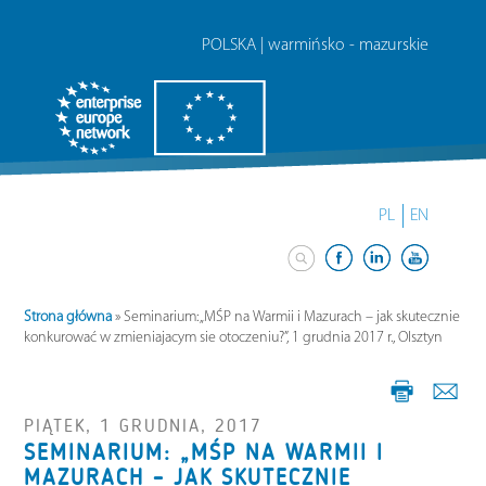
POLSKA | warmińsko - mazurskie
PL
EN
Strona główna
»
Seminarium: „MŚP na Warmii i Mazurach – jak skutecznie
konkurować w zmieniajacym sie otoczeniu?”, 1 grudnia 2017 r., Olsztyn
PIĄTEK, 1 GRUDNIA, 2017
SEMINARIUM: „MŚP NA WARMII I
MAZURACH – JAK SKUTECZNIE