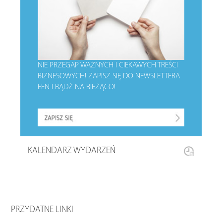
NIE PRZEGAP WAŻNYCH I CIEKAWYCH TREŚCI
BIZNESOWYCH!
ZAPISZ SIĘ DO NEWSLETTERA
EEN I BĄDŹ NA BIEŻĄCO!
KALENDARZ WYDARZEŃ
PRZYDATNE LINKI