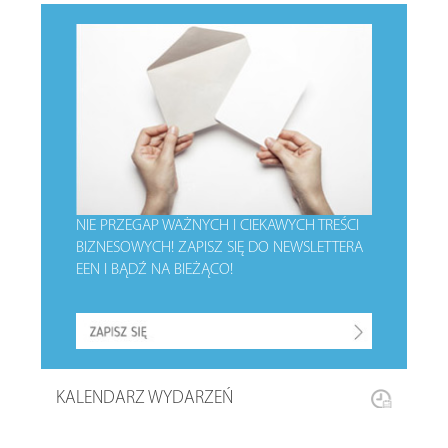
NIE PRZEGAP WAŻNYCH I CIEKAWYCH TREŚCI
BIZNESOWYCH!
ZAPISZ SIĘ DO NEWSLETTERA
EEN I BĄDŹ NA BIEŻĄCO!
KALENDARZ WYDARZEŃ