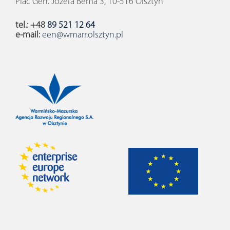
Plac Gen. Józefa Bema 3, 10-516 Olsztyn
tel.: +48
89 521 12 64
e-mail:
een@wmarr.olsztyn.pl