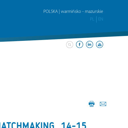
POLSKA | warmińsko - mazurskie
PL
EN
ATCHMAKING, 14-15