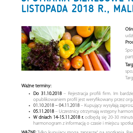
LISTOPADA 2018 R., MA
Ośr
udz
Pro
Spo
par
Tar
spo
Targ
Ważne terminy:
Do 31.10.2018
– Rejestracja profili firm. Im bard
opublikowaniem profil jest weryfikowany przez orga
01.10.2018 – 04.11.2018
– Kupujący wysyłają zapro
05.11.2018
– Uczestnicy otrzymają wstępny harmo
W dniach 14-15.11.2018 r.
odbędą się 20-30 minut
harmonogram z informacją o czasie i miejscu spotka
WAŻNE:
Tylko kupujący mogą zapraszać na spotkania. Bard