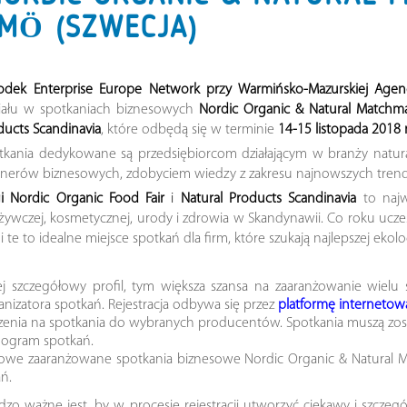
LMÖ (SZWECJA)
odek Enterprise Europe Network przy Warmińsko-Mazurskiej Agenc
iału w spotkaniach biznesowych
Nordic Organic & Natural Matchm
ducts Scandinavia
, które odbędą się w terminie
14-15 listopada 2018 
tkania dedykowane są przedsiębiorcom działającym w branży natur
tnerów biznesowych, zdobyciem wiedzy z zakresu najnowszych trend
gi Nordic Organic Food Fair
i
Natural Products Scandinavia
to najw
żywczej, kosmetycznej, urody i zdrowia w Skandynawii. Co roku ucz
i te to idealne miejsce spotkań dla firm, które szukają najlepszej ek
ziej szczegółowy profil, tym większa szansa na zaaranżowanie wiel
nizatora spotkań. Rejestracja odbywa się przez
platformę internetow
szenia na spotkania do wybranych producentów. Spotkania muszą zo
nogram spotkań.
owe zaaranżowane spotkania biznesowe Nordic Organic & Natural Ma
ń.
zo ważne jest, by w procesie rejestracji utworzyć ciekawy i szczeg