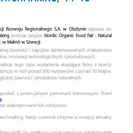
ji Rozwoju Regionalnego S.A. w Olsztynie
zaprasza do
aking
podczas targów
Nordic Organic Food Fair
i
Natural
r. w Malmö w Szwecji
.
alnej żywności i napojów zainteresowanych znalezieniem
ów, innowacji technologicznych i produktowych.
iększe tego typu wydarzenia skupiające firmy z branży
estniczy w nich ponad 500 wystawców z ponad 50 krajów.
ologicznej żywności i produktów naturalnych.
u spotkań z potencjalnymi partnerami biznesowymi. Przed
ą
.
stać zaakceptowane lub odrzucone.
tchmaking. Każdy uczestnik otrzyma w recepcji aktualny
ółowy profil, by zwiększyć swoje szanse na zaaranżowanie