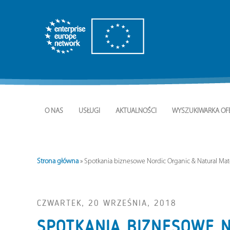
O NAS
USŁUGI
AKTUALNOŚCI
WYSZUKIWARKA OF
Strona główna
»
Spotkania biznesowe Nordic Organic & Natural Matc
CZWARTEK, 20 WRZEŚNIA, 2018
SPOTKANIA BIZNESOWE N