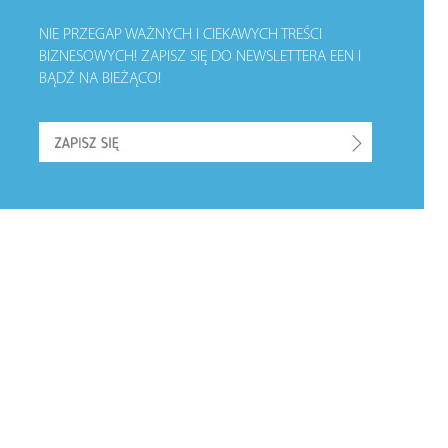
NIE PRZEGAP WAŻNYCH I CIEKAWYCH TREŚCI
BIZNESOWYCH!
ZAPISZ SIĘ DO NEWSLETTERA EEN I
BĄDŹ NA BIEŻĄCO!