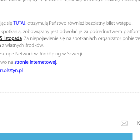
ując się
TUTAJ
, otrzymują Państwo również bezpłatny bilet wstępu.
 spotkania, zobowiązany jest odwołać je za pośrednictwem platfor
5 listopada
. Za niepojawienie się na spotkaniach organizator pobierz
a z własnych środków.
 Europe Network w Jönköping w Szwecji.
stwo na
stronie internetowej
.
.olsztyn.pl
.