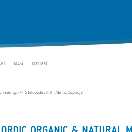
ERT
BLOG
KONTAKT
hmaking, 14-15 listopada 2018 r., Malmö (Szwecja)
ORDIC ORGANIC & NATURAL M