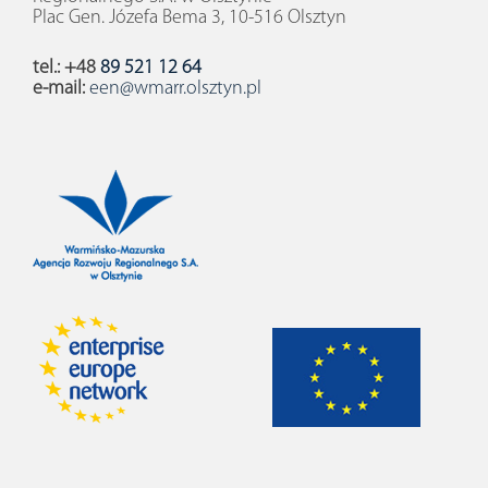
Plac Gen. Józefa Bema 3, 10-516 Olsztyn
tel.: +48
89 521 12 64
e-mail:
een@wmarr.olsztyn.pl