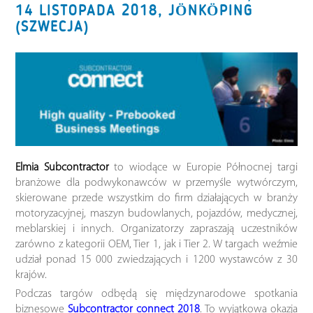
14 LISTOPADA 2018, JÖNKÖPING
(SZWECJA)
Elmia Subcontractor
to wiodące w Europie Północnej targi
branżowe dla podwykonawców w przemyśle wytwórczym,
skierowane przede wszystkim do firm działających w branży
motoryzacyjnej, maszyn budowlanych, pojazdów, medycznej,
meblarskiej i innych. Organizatorzy zapraszają uczestników
zarówno z kategorii OEM, Tier 1, jak i Tier 2. W targach weźmie
udział ponad 15 000 zwiedzających i 1200 wystawców z 30
krajów.
Podczas targów odbędą się międzynarodowe spotkania
biznesowe
Subcontractor connect 2018
. To wyjątkowa okazja