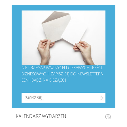
NIE PRZEGAP WAŻNYCH I CIEKAWYCH TREŚCI
BIZNESOWYCH!
ZAPISZ SIĘ DO NEWSLETTERA
EEN I BĄDŹ NA BIEŻĄCO!
KALENDARZ WYDARZEŃ