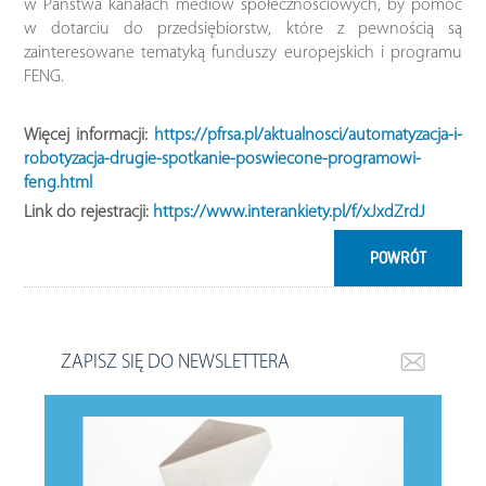
w Państwa kanałach mediów społecznościowych, by pomóc
w dotarciu do przedsiębiorstw, które z pewnością są
zainteresowane tematyką funduszy europejskich i programu
FENG.
Więcej informacji:
https://pfrsa.pl/aktualnosci/automatyzacja-i-
robotyzacja-drugie-spotkanie-poswiecone-programowi-
feng.html
Link do rejestracji:
https://www.interankiety.pl/f/xJxdZrdJ
POWRÓT
ZAPISZ SIĘ DO NEWSLETTERA