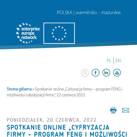
POLSKA | warmińsko - mazurskie
PL
EN
Strona główna
»
Spotkanie online „Cyfryzacja firmy – program FENG i
możliwości robotyzacji firmy”, 22 czerwca 2022
PONIEDZIAŁEK, 20 CZERWCA, 2022
SPOTKANIE ONLINE „CYFRYZACJA
FIRMY – PROGRAM FENG I MOŻLIWOŚCI