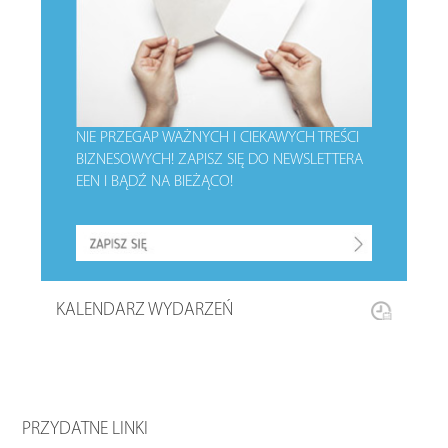
NIE PRZEGAP WAŻNYCH I CIEKAWYCH TREŚCI
BIZNESOWYCH!
ZAPISZ SIĘ DO NEWSLETTERA
EEN I BĄDŹ NA BIEŻĄCO!
KALENDARZ WYDARZEŃ
PRZYDATNE LINKI