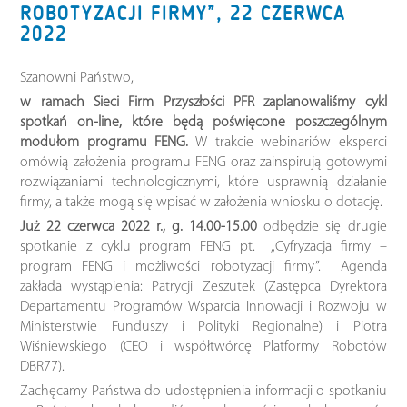
ROBOTYZACJI FIRMY”, 22 CZERWCA
2022
Szanowni Państwo,
w ramach Sieci Firm Przyszłości PFR zaplanowaliśmy cykl
spotkań on-line, które będą poświęcone poszczególnym
modułom programu FENG.
W trakcie webinariów eksperci
omówią założenia programu FENG oraz zainspirują gotowymi
rozwiązaniami technologicznymi, które usprawnią działanie
firmy, a także mogą się wpisać w założenia wniosku o dotację.
Już 22 czerwca 2022 r., g. 14.00-15.00
odbędzie się drugie
spotkanie z cyklu program FENG pt. „Cyfryzacja firmy –
program FENG i możliwości robotyzacji firmy”. Agenda
zakłada wystąpienia: Patrycji Zeszutek (Zastępca Dyrektora
Departamentu Programów Wsparcia Innowacji i Rozwoju w
Ministerstwie Funduszy i Polityki Regionalne) i Piotra
Wiśniewskiego (CEO i współtwórcę Platformy Robotów
DBR77).
Zachęcamy Państwa do udostępnienia informacji o spotkaniu