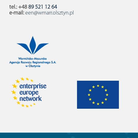
tel.: +48
89 521 12 64
e-mail:
een@wmarr.olsztyn.pl