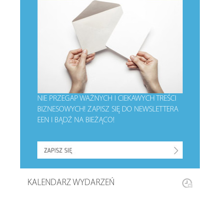
NIE PRZEGAP WAŻNYCH I CIEKAWYCH TREŚCI
BIZNESOWYCH!
ZAPISZ SIĘ DO NEWSLETTERA
EEN I BĄDŹ NA BIEŻĄCO!
KALENDARZ WYDARZEŃ