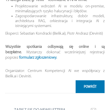
19 lutego 2026, g. 10:00 – Technicznie o AI w firmie
Projektowanie wdrożeń AI w modelu on-premise,
minimalizujących ryzyko halucynacji i błędów.
Zagospodarowanie infrastruktury, dobór modeli,
architektura RAG, orkiestracja i integracja AI z
istniejącymi systemami.
Eksperci: Sebastian Kondracki (Bielik.ai), Piotr Andrasz (Deviniti)
Wszystkie spotkania odbywają się online i są
bezpłatne.
Wystarczy dokonać wcześniejszej rejestracji
poprzez
formularz zgłoszeniowy.
Organizator: Centrum Kompetencji AI we współpracy z
Bielik.ai i Deviniti.
POWRÓT