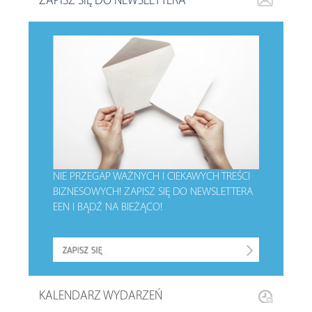
ZAPISZ SIĘ DO NEWSLETTERA
NIE PRZEGAP WAŻNYCH I CIEKAWYCH TREŚCI
BIZNESOWYCH!
ZAPISZ SIĘ DO NEWSLETTERA
EEN I BĄDŹ NA BIEŻĄCO!
KALENDARZ WYDARZEŃ