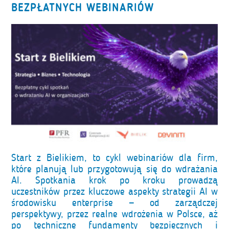
BEZPŁATNYCH WEBINARIÓW
Start z Bielikiem, to cykl webinariów dla firm,
które planują lub przygotowują się do wdrażania
AI. Spotkania krok po kroku prowadzą
uczestników przez kluczowe aspekty strategii AI w
środowisku enterprise — od zarządczej
perspektywy, przez realne wdrożenia w Polsce, aż
po techniczne fundamenty bezpiecznych i