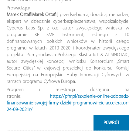
finansowania w ramach projektu.
Prowadzący
Marek OstafilMarek Ostafil
, przedsiębiorca, doradca, menadżer,
ekspert w dziedzinie cyberbezpieczeństwa, współzałożyciel
Cyberus Labs Sp. z o.o, autor zwycięskiego wniosku w
programie KE SME Instrument, jednego z 10
dofinansowanych polskich wniosków w historii całego
programu w latach 2013-2020 i koordynator zwycięskiego
projektu. Pomysłodawca Polskiego Klastra IoT & AI SINOTAIC,
autor zwycięskiej koncepcji wniosku Konsorcjum „Smart
Secure Cities” w krajowej preselekcji do konkursu Komisji
Europejskiej na Europejskie Huby Innowacji Cyfrowych w
ramach programu Cyfrowa Europa.
Program i rejestracja dostępna na
stronie:
https://pfrr.pl/szkolenie-online-zdobadz-
finansowanie-swojej-firmy-dzieki-programowi-eic-accelerator-
24-09-2021r/
POWRÓT