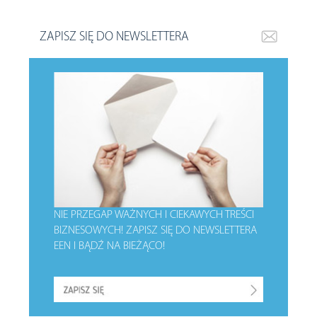
ZAPISZ SIĘ DO NEWSLETTERA
NIE PRZEGAP WAŻNYCH I CIEKAWYCH TREŚCI
BIZNESOWYCH!
ZAPISZ SIĘ DO NEWSLETTERA
EEN I BĄDŹ NA BIEŻĄCO!