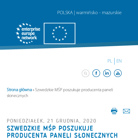
POLSKA | warmińsko - mazurskie
PL
EN
Strona główna
»
Szwedzkie MŚP poszukuje producenta paneli
słonecznych
PONIEDZIAŁEK, 21 GRUDNIA, 2020
SZWEDZKIE MŚP POSZUKUJE
PRODUCENTA PANELI SŁONECZNYCH