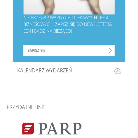
NIE PRZEGAP WAŻNYCH I CIEKAWYCH TREŚCI
BIZNESOWYCH!
ZAPISZ SIĘ DO NEWSLETTERA
EEN I BĄDŹ NA BIEŻĄCO!
KALENDARZ WYDARZEŃ
PRZYDATNE LINKI