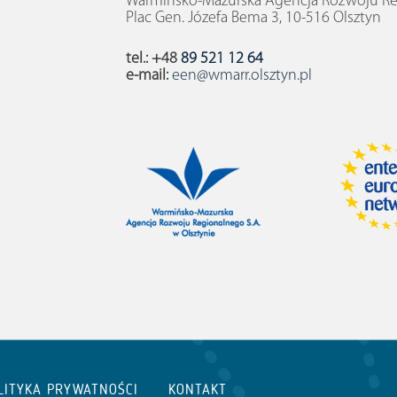
Warmińsko-Mazurska Agencja Rozwoju Reg
Plac Gen. Józefa Bema 3, 10-516 Olsztyn
tel.: +48
89 521 12 64
e-mail:
een@wmarr.olsztyn.pl
LITYKA PRYWATNOŚCI
KONTAKT