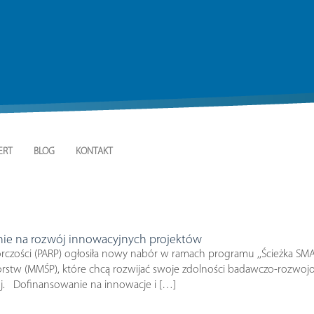
ERT
BLOG
KONTAKT
anie na rozwój innowacyjnych projektów
czości (PARP) ogłosiła nowy nabór w ramach programu ,,Ścieżka SMART
iorstw (MMŚP), które chcą rozwijać swoje zdolności badawczo-rozwo
j. Dofinansowanie na innowacje i […]