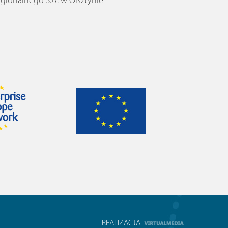
ionalnego S.A. w Olsztynie
REALIZACJA: