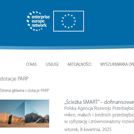
O NAS
USŁUGI
AKTUALNOŚCI
WYSZUKIWARKA OF
dotacje PARP
Strona główna
»
dotacje PARP
,,Ścieżka SMART” – dofinansow
Polska Agencja Rozwoju Przedsiębior
mikro, małych i średnich przedsięb
w cyfryzację i zrównoważony rozwó
wtorek, 8 kwietnia, 2025