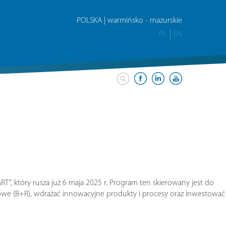
POLSKA | warmińsko - mazurskie
PL
EN
”, który rusza już 6 maja 2025 r. Program ten skierowany jest do
jowe (B+R), wdrażać innowacyjne produkty i procesy oraz inwestować