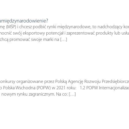
 umiędzynarodowienie?
firmę (MŚP) i chcesz podbić rynki międzynarodowe, to nadchodzący k
zmocnić swój eksportowy potencjał i zaprezentować produkty lub usłu
y chcą promować swoje marki na […]
onkursy organizowane przez Polską Agencję Rozwoju Przedsiębiorc
o Polska Wschodna (POPW) w 2021 roku: 1.2 POPW Internacjonalizac
nym nowym rynku zagranicznym. Na co: […]