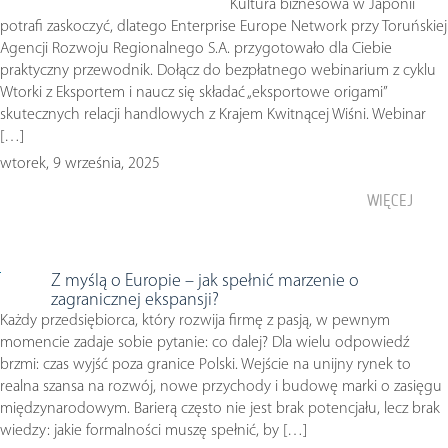
Kultura biznesowa w Japonii
potrafi zaskoczyć, dlatego Enterprise Europe Network przy Toruńskiej
Agencji Rozwoju Regionalnego S.A. przygotowało dla Ciebie
praktyczny przewodnik. Dołącz do bezpłatnego webinarium z cyklu
Wtorki z Eksportem i naucz się składać „eksportowe origami”
skutecznych relacji handlowych z Krajem Kwitnącej Wiśni. Webinar
[…]
wtorek, 9 września, 2025
WIĘCEJ
Z myślą o Europie – jak spełnić marzenie o
zagranicznej ekspansji?
Każdy przedsiębiorca, który rozwija firmę z pasją, w pewnym
momencie zadaje sobie pytanie: co dalej? Dla wielu odpowiedź
brzmi: czas wyjść poza granice Polski. Wejście na unijny rynek to
realna szansa na rozwój, nowe przychody i budowę marki o zasięgu
międzynarodowym. Barierą często nie jest brak potencjału, lecz brak
wiedzy: jakie formalności muszę spełnić, by […]