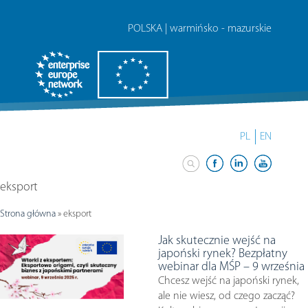
POLSKA | warmińsko - mazurskie
PL
EN
eksport
Strona główna
»
eksport
Jak skutecznie wejść na
japoński rynek? Bezpłatny
webinar dla MŚP – 9 września
Chcesz wejść na japoński rynek,
ale nie wiesz, od czego zacząć?