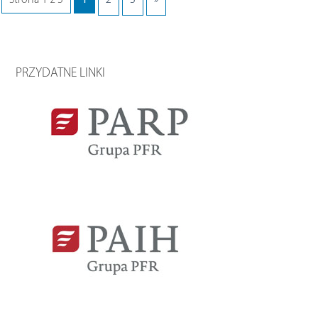
Strona 1 z 3
1
2
3
»
PRZYDATNE LINKI