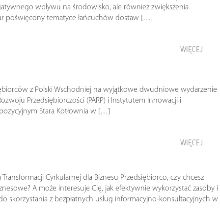
negatywnego wpływu na środowisko, ale również zwiększenia
binar poświęcony tematyce łańcuchów dostaw […]
WIĘCEJ
iębiorców z Polski Wschodniej na wyjątkowe dwudniowe wydarzenie
zwoju Przedsiębiorczości (PARP) i Instytutem Innowacji i
pozycyjnym Stara Kotłownia w […]
WIĘCEJ
Transformacji Cyrkularnej dla Biznesu Przedsiębiorco, czy chcesz
znesowe? A może interesuje Cię, jak efektywnie wykorzystać zasoby i
o skorzystania z bezpłatnych usług informacyjno-konsultacyjnych w