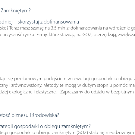
u Zamkniętym?
odniej – skorzystaj z dofinansowania
isko? Teraz masz szansę na 3,5 mln zł dofinansowania na wdrożenie g
 przyszłość rynku. Firmy, które stawiają na GOZ, oszczędzają, zwięk
aje się przełomowym podejściem w rewolucji gospodarki o obiegu z
czny i zrównoważony. Metody te mogą w dużym stopniu pomóc małym
ziej ekologiczne i elastyczne. Zapraszamy do udziału w bezpłatny
ość biznesu i środowiska?
 strategii gospodarki o obiegu zamkniętym?
strategii gospodarki o obiegu zamkniętym (GOZ) stało się nieodzow