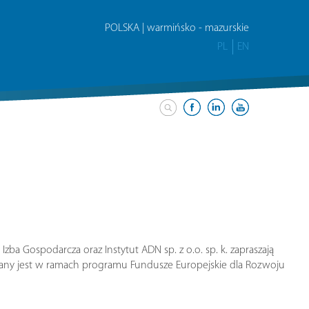
POLSKA | warmińsko - mazurskie
PL
EN
zba Gospodarcza oraz Instytut ADN sp. z o.o. sp. k. zapraszają
zowany jest w ramach programu Fundusze Europejskie dla Rozwoju