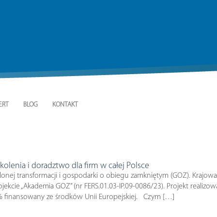
ERT
BLOG
KONTAKT
lenia i doradztwo dla firm w całej Polsce
elonej transformacji i gospodarki o obiegu zamkniętym (GOZ). Krajowa I
jekcie „Akademia GOZ” (nr FERS.01.03-IP.09-0086/23). Projekt reali
 finansowany ze środków Unii Europejskiej. Czym […]