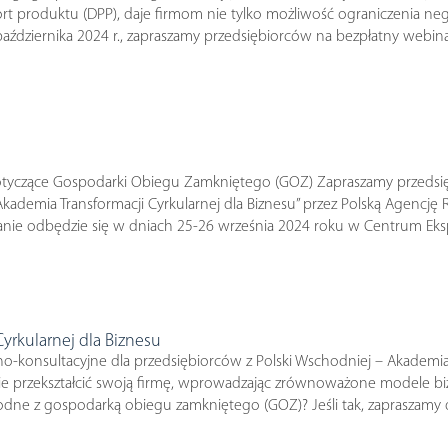
port produktu (DPP), daje firmom nie tylko możliwość ograniczenia 
 października 2024 r., zapraszamy przedsiębiorców na bezpłatny we
 dotyczące Gospodarki Obiegu Zamkniętego (GOZ) Zapraszamy przeds
demia Transformacji Cyrkularnej dla Biznesu” przez Polską Agencję Ro
nie odbędzie się w dniach 25-26 września 2024 roku w Centrum Eks
yrkularnej dla Biznesu
no-konsultacyjne dla przedsiębiorców z Polski Wschodniej – Akademia 
nie przekształcić swoją firmę, wprowadzając zrównoważone modele bi
dne z gospodarką obiegu zamkniętego (GOZ)? Jeśli tak, zapraszamy d