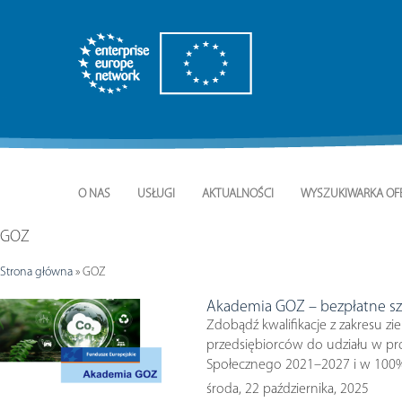
O NAS
USŁUGI
AKTUALNOŚCI
WYSZUKIWARKA OF
GOZ
Strona główna
»
GOZ
Akademia GOZ – bezpłatne szko
Zdobądź kwalifikacje z zakresu zi
przedsiębiorców do udziału w pro
Społecznego 2021–2027 i w 100%
środa, 22 października, 2025