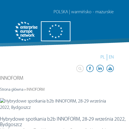
POLSKA | warmińsko - mazurskie
PL
EN
INNOFORM
Strona główna
»
INNOFORM
Hybrydowe spotkania b2b INNOFORM, 28-29 września 2022,
Bydgoszcz