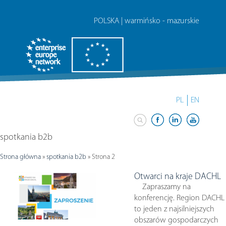
POLSKA | warmińsko - mazurskie
PL
EN
spotkania b2b
Strona główna
»
spotkania b2b
»
Strona 2
Otwarci na kraje DACHL
Zapraszamy na
konferencję. Region DACHL
to jeden z najsilniejszych
obszarów gospodarczych