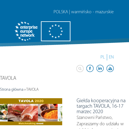
POLSKA | warmińsko - mazurskie
PL
EN
TAVOLA
Strona główna
»
TAVOLA
Giełda kooperacyjna na
targach TAVOLA, 16-17
marzec 2020
Szanowni Państwo,
Zapraszamy do udziału w