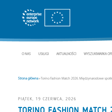
O NAS
USŁUGI
AKTUALNOŚCI
WYSZUKIWARKA OF
Strona główna
»
Torino Fashion Match 2026. Międzynarodowe spotka
PIĄTEK, 19 CZERWCA, 2026
TORINO FASHION MATCH