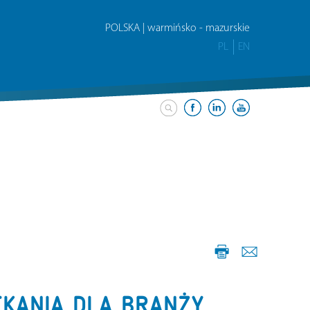
POLSKA | warmińsko - mazurskie
PL
EN
TKANIA DLA BRANŻY