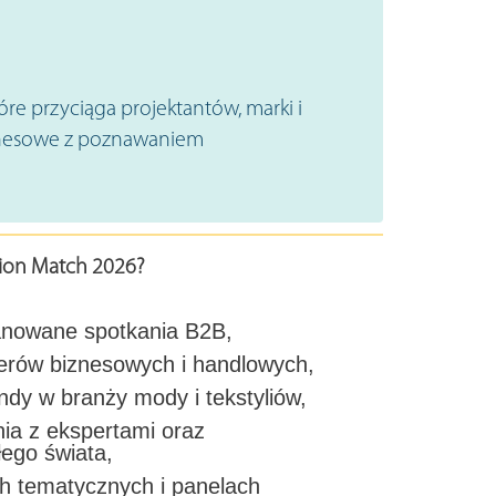
re przyciąga projektantów, marki i
iznesowe z poznawaniem
hion Match 2026?
anowane spotkania B2B,
erów biznesowych i handlowych,
dy w branży mody i tekstyliów,
ia z ekspertami oraz
łego świata,
ch tematycznych i panelach