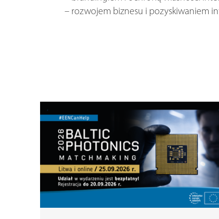
– rozwojem biznesu i pozyskiwaniem inw