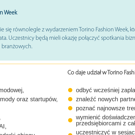
on Week
 się równolegle z wydarzeniem Torino Fashion Week, któ
ta. Uczestnicy będą mieli okazję połączyć spotkania b
i branżowych.
Co daje udział w Torino Fas
 modowej,
odbyć wcześniej zapl
 mody oraz startupów,
znaleźć nowych partn
poznać najnowsze tren
,
wymienić doświadczen
przedsiębiorcami z ca
AI,
uczestniczyć w sesja