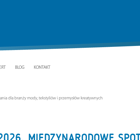
ERT
BLOG
KONTAKT
nia dla branży mody, tekstyliów i przemysłów kreatywnych
 2026. MIĘDZYNARODOWE SPO