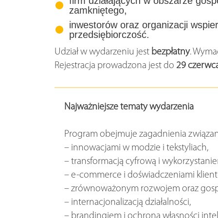
firm działających w obszarze gosp
zamkniętego,
inwestorów oraz organizacji wspie
przedsiębiorczość.
Udział w wydarzeniu jest
bezpłatny
. Wymag
Rejestracja prowadzona jest do
29 czerwca
Najważniejsze tematy wydarzenia
Program obejmuje zagadnienia związan
– innowacjami w modzie i tekstyliach,
– transformacją cyfrową i wykorzystaniem
– e-commerce i doświadczeniami klien
– zrównoważonym rozwojem oraz gospo
– internacjonalizacją działalności,
– brandingiem i ochroną własności intel