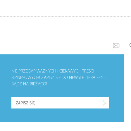
NIE PRZEGAP WAŻNYCH I CIEKAWYCH TREŚCI
BIZNESOWYCH!
ZAPISZ SIĘ DO NEWSLETTERA EEN I
BĄDŹ NA BIEŻĄCO!