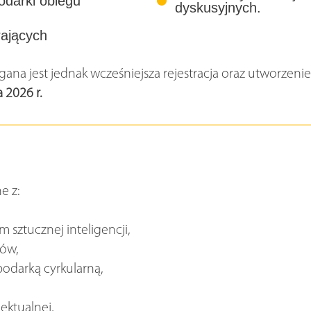
odarki obiegu
dyskusyjnych.
rających
ana jest jednak wcześniejsza rejestracja oraz utworzenie 
 2026 r.
e z:
 sztucznej inteligencji,
tów,
darką cyrkularną,
ektualnej,