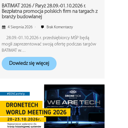
BATIMAT 2026 / Paryż 28.09.-01.10.2026 r.
Bezpłatna promocja polskich firm na targach z
branży budowlanej
4 Sierpnia 2026
Brak Komentarzy
28.09.-01.10.2026 r. przedsiębiorcy MŚP będą
mogli zaprezentować swoją ofertę podczas targów
BATIMAT w…
Dowiedz się więcej