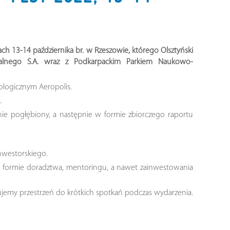
ach 13-14 października br. w Rzeszowie, którego Olsztyński
nalnego S.A. wraz z Podkarpackim Parkiem Naukowo-
logicznym Aeropolis.
.
nie pogłębiony, a następnie w formie zbiorczego raportu
nwestorskiego.
 w formie doradztwa, mentoringu, a nawet zainwestowania
ujemy przestrzeń do krótkich spotkań podczas wydarzenia.