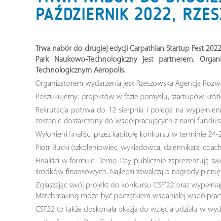
PAŹDZIERNIK 2022, RZE
Trwa nabór do drugiej edycji Carpathian Startup Fest 2022
Park Naukowo-Technologiczny jest partnerem. Orga
Technologicznym Aeropolis.
Organizatorem wydarzenia jest Rzeszowska Agencja Rozw
Poszukujemy: projektów w fazie pomysłu, startupów krótk
Rekrutacja potrwa do 12 sierpnia i polega na wypełnien
zostanie dostarczony do współpracujących z nami fundus
Wyłonieni finaliści przez kapitułę konkursu w terminie 24
Piotr Bucki (szkoleniowiec, wykładowca, dziennikarz, co
Finaliści w formule Demo Day publicznie zaprezentują s
środków finansowych. Najlepsi zawalczą o nagrody pienięż
Zgłaszając swój projekt do konkursu CSF’22 oraz wypełni
Matchmaking może być początkiem wspaniałej współprac
CSF22 to także doskonała okazja do wzięcia udziału w wy