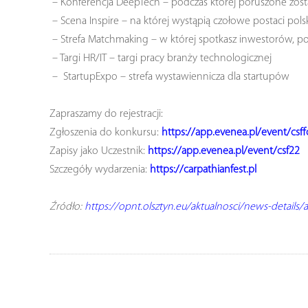
– Konferencja DeepTech – podczas której poruszone zosta
– Scena Inspire – na której wystąpią czołowe postaci po
– Strefa Matchmaking – w której spotkasz inwestorów, p
– Targi HR/IT – targi pracy branży technologicznej
– StartupExpo – strefa wystawiennicza dla startupów
Zapraszamy do rejestracji:
Zgłoszenia do konkursu:
https://app.evenea.pl/event/csf
Zapisy jako Uczestnik:
https://app.evenea.pl/event/csf22
Szczegóły wydarzenia:
https://carpathianfest.pl
Źródło:
https://opnt.olsztyn.eu/aktualnosci/news-details/a