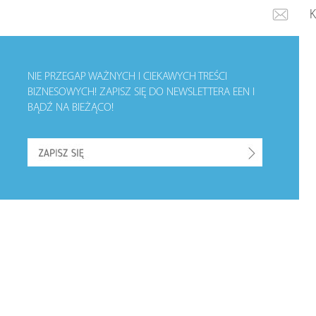
NIE PRZEGAP WAŻNYCH I CIEKAWYCH TREŚCI
BIZNESOWYCH!
ZAPISZ SIĘ DO NEWSLETTERA EEN I
BĄDŹ NA BIEŻĄCO!