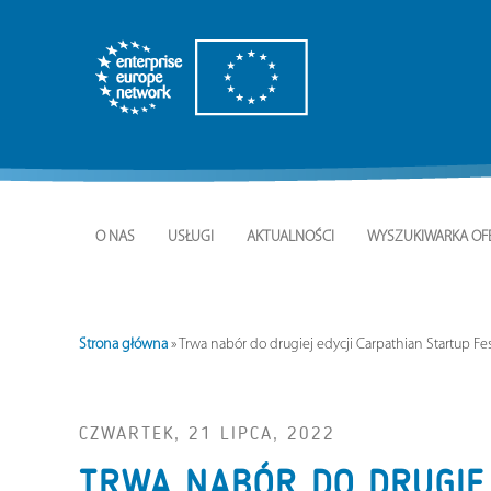
O NAS
USŁUGI
AKTUALNOŚCI
WYSZUKIWARKA OF
Strona główna
»
Trwa nabór do drugiej edycji Carpathian Startup Fe
CZWARTEK, 21 LIPCA, 2022
TRWA NABÓR DO DRUGIEJ