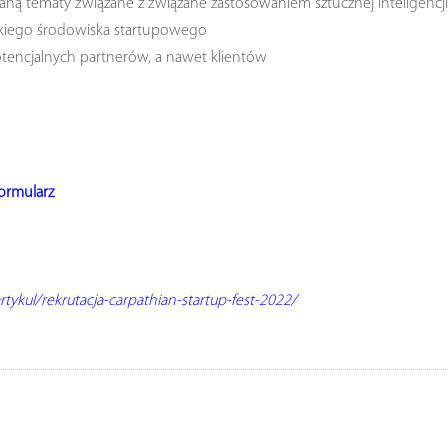
ną tematy związane z związane zastosowaniem sztucznej inteligencji
lskiego środowiska startupowego
otencjalnych partnerów, a nawet klientów
formularz
rtykul/rekrutacja-carpathian-startup-fest-2022/