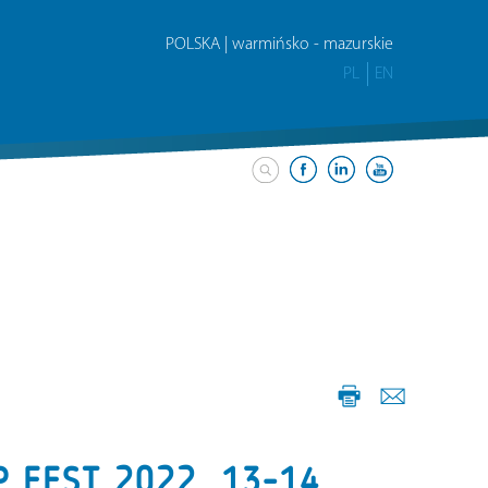
POLSKA | warmińsko - mazurskie
PL
EN
 FEST 2022, 13-14