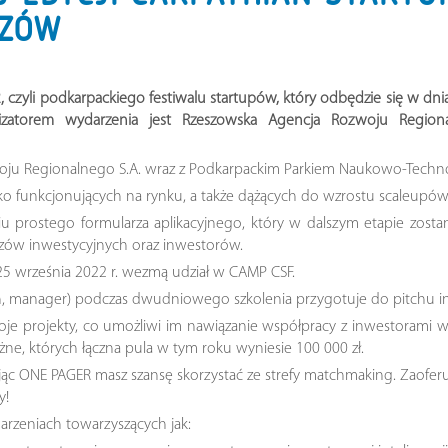
SZÓW
, czyli podkarpackiego festiwalu startupów, który odbędzie się w dni
nizatorem wydarzenia jest Rzeszowska Agencja Rozwoju Regio
oju Regionalnego S.A. wraz z Podkarpackim Parkiem Naukowo-Techno
o funkcjonujących na rynku, a także dążących do wzrostu scaleupów
iu prostego formularza aplikacyjnego, który w dalszym etapie zosta
zów inwestycyjnych oraz inwestorów.
-25 września 2022 r. wezmą udział w CAMP CSF.
ach, manager) podczas dwudniowego szkolenia przygotuje do pitchu i
woje projekty, co umożliwi im nawiązanie współpracy z inwestorami
ne, których łączna pula w tym roku wyniesie 100 000 zł.
ając ONE PAGER masz szansę skorzystać ze strefy matchmaking. Zaofer
y!
darzeniach towarzyszących jak: