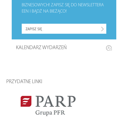
BIZNESOWYCH!
ZAPISZ SIĘ DO NEWSLETTERA
EEN I BĄDŹ NA BIEŻĄCO!
KALENDARZ WYDARZEŃ
PRZYDATNE LINKI