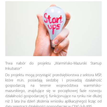
Trwa nabór do projektu „Warmińsko-Mazurski Startup
Inkubator”
Do projektu mogą przystąpić przedsiębiorstwa z sektora MŚP,
które m.in. posiadają siedzibę i prowadzą działalność
gospodarczą na terenie województwa warmińsko-
mazurskiego, znajdujące się w początkowej fazie rozwoju
działalności gospodarczej tj. funkcjonujące na rynku nie dłużej
niż 3 lata (na dzień złożenia wniosku aplikacyjnego) licząc od
daty rejestracji działalności gospodarczej w CEIiG lub KRS.