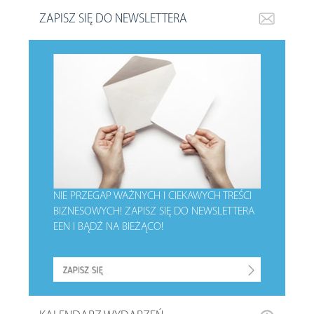
ZAPISZ SIĘ DO NEWSLETTERA
NIE PRZEGAP WAŻNYCH I CIEKAWYCH TREŚCI
BIZNESOWYCH!
ZAPISZ SIĘ DO NEWSLETTERA
EEN I BĄDŹ NA BIEŻĄCO!