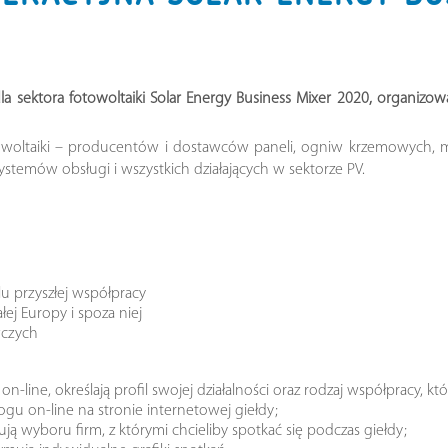
 sektora fotowoltaiki Solar Energy Business Mixer 2020, organizowa
otowoltaiki – producentów i dostawców paneli, ogniw krzemowych,
temów obsługi i wszystkich działających w sektorze PV.
u przyszłej współpracy
ej Europy i spoza niej
wczych
line, określają profil swojej działalności oraz rodzaj współpracy, któ
gu on-line na stronie internetowej giełdy;
ją wyboru firm, z którymi chcieliby spotkać się podczas giełdy;