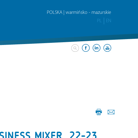
POLSKA | warmińsko - mazurskie
PL
EN
INESS MIXER, 22-23