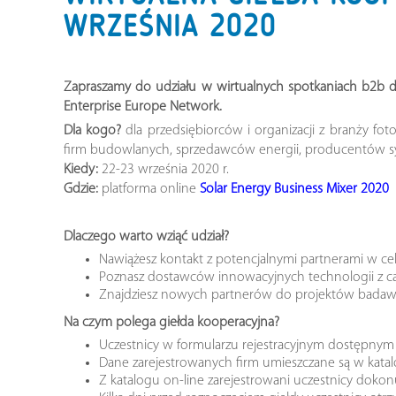
WRZEŚNIA 2020
Zapraszamy do udziału w wirtualnych spotkaniach b2b dla
Enterprise Europe Network.
Dla kogo?
dla przedsiębiorców i organizacji z branży f
firm budowlanych, sprzedawców energii, producentów sys
Kiedy:
22-23 września 2020 r.
Gdzie:
platforma online
Solar Energy Business Mixer 2020
Dlaczego warto wziąć udział?
Nawiążesz kontakt z potencjalnymi partnerami w cel
Poznasz dostawców innowacyjnych technologii z cał
Znajdziesz nowych partnerów do projektów bada
Na czym polega giełda kooperacyjna?
Uczestnicy w formularzu rejestracyjnym dostępnym on-
Dane zarejestrowanych firm umieszczane są w katalo
Z katalogu on-line zarejestrowani uczestnicy dokonu