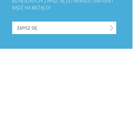
BIZNESOWYCH!
ZAPISZ SIĘ DO NEWSLETTERA EEN I
BĄDŹ NA BIEŻĄCO!