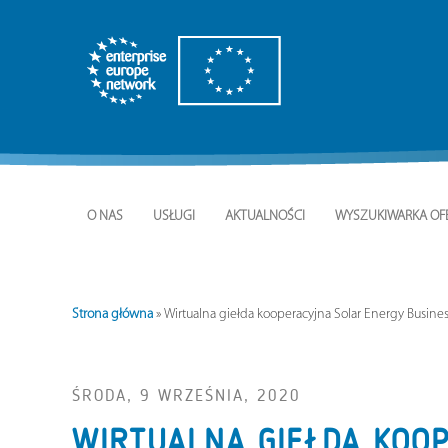
O NAS
USŁUGI
AKTUALNOŚCI
WYSZUKIWARKA OF
Strona główna
»
Wirtualna giełda kooperacyjna Solar Energy Busines
ŚRODA, 9 WRZEŚNIA, 2020
WIRTUALNA GIEŁDA KOOP