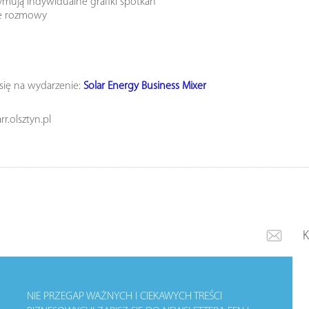
zymują indywidualne grafiki spotkań
ne rozmowy
 się na wydarzenie:
Solar Energy Business Mixer
r.olsztyn.pl
NIE PRZEGAP WAŻNYCH I CIEKAWYCH TREŚCI