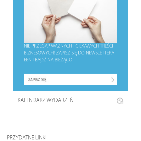
NIE PRZEGAP WAŻNYCH I CIEKAWYCH TREŚCI
BIZNESOWYCH!
ZAPISZ SIĘ DO NEWSLETTERA
EEN I BĄDŹ NA BIEŻĄCO!
KALENDARZ WYDARZEŃ
PRZYDATNE LINKI