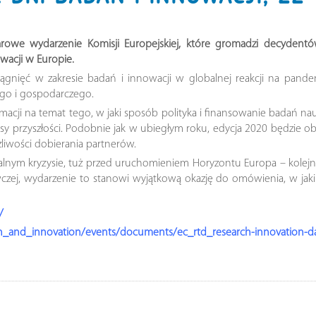
arowe wydarzenie Komisji Europejskiej, które gromadzi decydent
wacji w Europie.
nięć w zakresie badań i innowacji w globalnej reakcji na pandemi
ego i gospodarczego.
rmacji na temat tego, w jaki sposób polityka i finansowanie badań
ysy przyszłości. Podobnie jak w ubiegłym roku, edycja 2020 będzie o
liwości dobierania partnerów.
m kryzysie, tuż przed uruchomieniem Horyzontu Europa – kolejn
awczej, wydarzenie to stanowi wyjątkową okazję do omówienia, w jak
/
earch_and_innovation/events/documents/ec_rtd_research-innovation