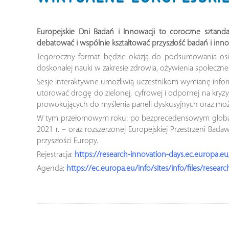
Europejskie Dni Badań i Innowacji to coroczne sztand
debatować i wspólnie kształtować przyszłość badań i inno
Tegoroczny format będzie okazją do podsumowania osiąg
doskonałej nauki w zakresie zdrowia, ożywienia społeczn
Sesje interaktywne umożliwią uczestnikom wymianę info
utorować drogę do zielonej, cyfrowej i odpornej na kryz
prowokujących do myślenia paneli dyskusyjnych oraz moż
W tym przełomowym roku: po bezprecedensowym globalny
2021 r. – oraz rozszerzonej Europejskiej Przestrzeni Bad
przyszłości Europy.
Rejestracja:
https://research-innovation-days.ec.europa.eu
Agenda:
https://ec.europa.eu/info/sites/info/files/res