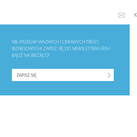
NIE PRZEGAP WAŻNYCH I CIEKAWYCH TREŚCI
BIZNESOWYCH!
ZAPISZ SIĘ DO NEWSLETTERA EEN I
BĄDŹ NA BIEŻĄCO!