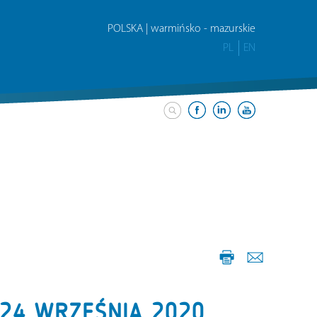
POLSKA | warmińsko - mazurskie
PL
EN
-24 WRZEŚNIA 2020