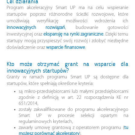
Cel działania
Program akceleracyjny Smart UP ma na celu wspieranie
startupów poprzez różnorodne ścieżki rozwojowe, które
umożliwiają weryfikację możliwości wdrożenia ich
innowacyjnych rozwiązań
, budowanie gotowości
inwestycyjnej oraz
ekspansję na rynki zagraniczne
. Dzięki temu
startupy mogą przyspieszyć swój rozwój i zdobyć niezbędne
doświadczenie oraz
wsparcie finansowe
.
Kto może otrzymać grant na wsparcie dla
innowacyjnych startupów?
Granty w ramach programu Smart UP są dostępne dla
startupów, które spełniają określone kryteria:
są mikro-przedsiębiorcami lub małymi przedsiębiorcami
zgodnie z definicją w art. 22 rozporządzenia KE nr
651/2014,
zostały zakwalifikowane do programu akceleracyjnego
Smart UP w procesie selekcji opartym na
regulaminowych kryteriach,
zawarły umowę grantową z operatorem programu (
tu
możesz porównać akceleratory
).