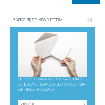
ZAPISZ SIĘ DO NEWSLETTERA
NIE PRZEGAP WAŻNYCH I CIEKAWYCH TREŚCI
BIZNESOWYCH!
ZAPISZ SIĘ DO NEWSLETTERA
EEN I BĄDŹ NA BIEŻĄCO!