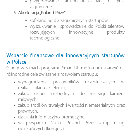
przygotowanie startupu do ekspansji na rynki
zagraniczne.
Akceleracja „Poland Prize”
:
soft-landing dla zagranicznych startupów,
wyszukiwanie i sprowadzanie do Polski talentów
rozwijających innowacyjne produkty
technologiczne.
Wsparcie finansowe dla innowacyjnych startupów
w Polsce
Granty w ramach programu Smart UP można przeznaczyć na
różnorodne cele związane z rozwojem startupu:
wynagrodzenia pracowników uczestniczących w
realizacji planu akceleracji,
zakup usług niezbędnych do realizacji kamieni
milowych,
zakup środków trwałych i wartości niematerialnych oraz
prawnych,
działania informacyjno-promocyjne,
w przypadku ścieżki Poland Prize: zakup usług
opiekuńczych (konsjerż).