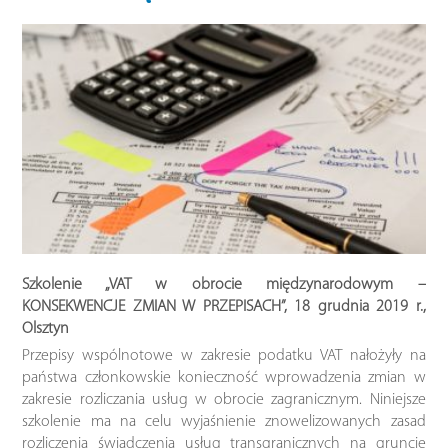
Szkolenie „VAT w obrocie międzynarodowym –
KONSEKWENCJE ZMIAN W PRZEPISACH”, 18 grudnia 2019 r.,
Olsztyn
Przepisy wspólnotowe w zakresie podatku VAT nałożyły na
państwa członkowskie konieczność wprowadzenia zmian w
zakresie rozliczania usług w obrocie zagranicznym. Niniejsze
szkolenie ma na celu wyjaśnienie znowelizowanych zasad
rozliczenia świadczenia usług transgranicznych na gruncie