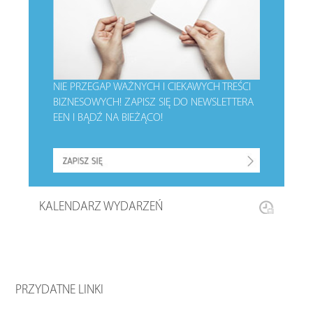
NIE PRZEGAP WAŻNYCH I CIEKAWYCH TREŚCI
BIZNESOWYCH!
ZAPISZ SIĘ DO NEWSLETTERA
EEN I BĄDŹ NA BIEŻĄCO!
KALENDARZ WYDARZEŃ
PRZYDATNE LINKI