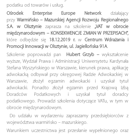
podatku od towarów i usług.
Ośrodek Enterprise Europe Network
działający
przy
Warmińsko – Mazurskiej Agencji Rozwoju Regionalnego
S.A. w Olsztynie
zaprasza na szkolenie
„VAT w obrocie
międzynarodowym – KONSEKWENCJE ZMIAN W PRZEPISACH”,
które odbędzie się
18.12.2019 r.
w
Centrum Wdrażania i
Promocji Innowacji w Olsztynie, ul. Jagiellońska 91A
.
Szkolenie poprowadzi pan
Hubert Grzyb –
wykształcenie
wyższe, Wydział Prawa i Administracji Uniwersytetu Kardynała
Stefana Wyszyńskiego w Warszawie, kierunek prawa, aplikację
adwokacką odbywał przy okręgowej Radzie Adwokackiej w
Warszawie, złożył egzamin adwokacki i uzyskał tytuł
adwokacki. Ponadto złożył egzamin przed Krajową Izbą
Doradców Podatkowych i uzyskał tytuł doradcy
podatkowego. Prowadzi szkolenia dotyczące VATu, w tym w
obrocie międzynarodowym.
Do udziału w wydarzeniu zapraszamy przedsiębiorców z
województwa warmińsko – mazurskiego.
Warunkiem uczestnictwa jest przesłanie wypełnionego oraz