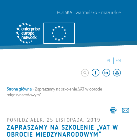
POLSKA | warmińsko - mazurskie
PL
EN
Strona główna
»
Zapraszamy na szkolenie „VAT w obrocie
międzynarodowym”
PONIEDZIAŁEK, 25 LISTOPADA, 2019
ZAPRASZAMY NA SZKOLENIE „VAT W
OBROCIE MIĘDZYNARODOWYM”