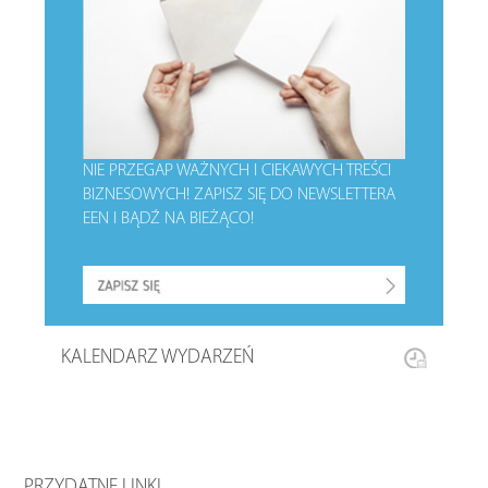
NIE PRZEGAP WAŻNYCH I CIEKAWYCH TREŚCI
BIZNESOWYCH!
ZAPISZ SIĘ DO NEWSLETTERA
EEN I BĄDŹ NA BIEŻĄCO!
KALENDARZ WYDARZEŃ
PRZYDATNE LINKI