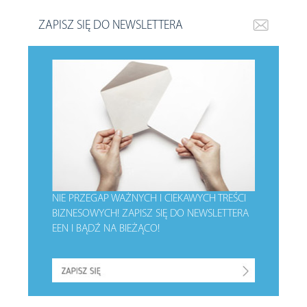
ZAPISZ SIĘ DO NEWSLETTERA
NIE PRZEGAP WAŻNYCH I CIEKAWYCH TREŚCI
BIZNESOWYCH!
ZAPISZ SIĘ DO NEWSLETTERA
EEN I BĄDŹ NA BIEŻĄCO!