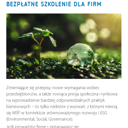
BEZPŁATNE SZKOLENIE DLA FIRM
Zmieniające się przepisy, nowe wymagania wobec
przedsiębiorców, a także rosnąca presja społeczna i rynkowa
na wprowadzenie bardziej odpowiedzialnych praktyk
biznesowych – to tylko niektóre z wyzwań, z którymi mierzą
się MŚP w kontekście zrównoważonego rozwoju i ESG
(Environmental, Social, Governance).
Jeśli prowadzisz firmę i zastanawiasz się: