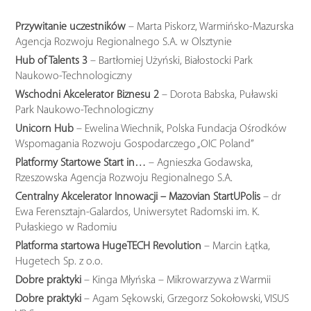
Przywitanie uczestników
– Marta Piskorz, Warmińsko-Mazurska
Agencja Rozwoju Regionalnego S.A. w Olsztynie
Hub of Talents 3
– Bartłomiej Użyński, Białostocki Park
Naukowo-Technologiczny
Wschodni Akcelerator Biznesu 2
– Dorota Babska, Puławski
Park Naukowo-Technologiczny
Unicorn Hub
– Ewelina Wiechnik, Polska Fundacja Ośrodków
Wspomagania Rozwoju Gospodarczego „OIC Poland”
Platformy Startowe Start in…
– Agnieszka Godawska,
Rzeszowska Agencja Rozwoju Regionalnego S.A.
Centralny Akcelerator Innowacji – Mazovian StartUPolis
– dr
Ewa Ferensztajn-Galardos, Uniwersytet Radomski im. K.
Pułaskiego w Radomiu
Platforma startowa HugeTECH Revolution
– Marcin Łątka,
Hugetech Sp. z o.o.
Dobre praktyki
– Kinga Młyńska – Mikrowarzywa z Warmii
Dobre praktyki
– Agam Sękowski, Grzegorz Sokołowski, VISUS