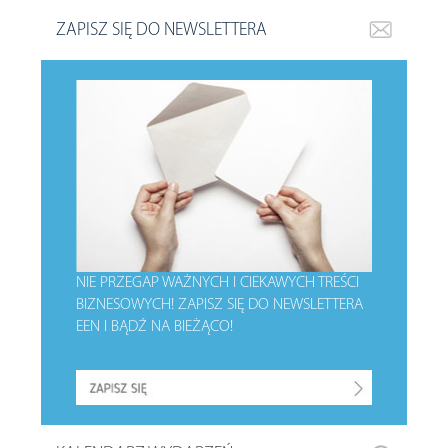
ZAPISZ SIĘ DO NEWSLETTERA
NIE PRZEGAP WAŻNYCH I CIEKAWYCH TREŚCI
BIZNESOWYCH!
ZAPISZ SIĘ DO NEWSLETTERA
EEN I BĄDŹ NA BIEŻĄCO!