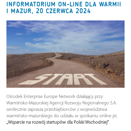
INFORMATORIUM ON-LINE DLA WARMII
I MAZUR, 20 CZERWCA 2024
Ośrodek Enterprise Europe Network działający przy
Warmińsko-Mazurskiej Agencji Rozwoju Regionalnego S.A.
serdecznie zaprasza przedsiębiorców z województwa
warmińsko-mazurskiego do udziału w spotkaniu online pt.
„
Wsparcie na rozwój startupów dla Polski Wschodniej
”
.