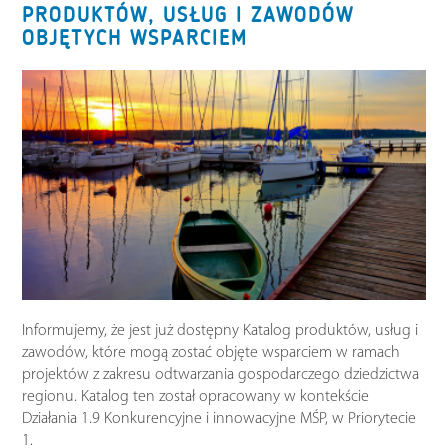
PRODUKTÓW, USŁUG I ZAWODÓW
OBJĘTYCH WSPARCIEM
Informujemy, że jest już dostępny Katalog produktów, usług i
zawodów, które mogą zostać objęte wsparciem w ramach
projektów z zakresu odtwarzania gospodarczego dziedzictwa
regionu. Katalog ten został opracowany w kontekście
Działania 1.9 Konkurencyjne i innowacyjne MŚP, w Priorytecie
1.