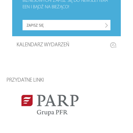
BIZNESOWYCH!
ZAPISZ SIĘ DO NEWSLETTERA
EEN I BĄDŹ NA BIEŻĄCO!
KALENDARZ WYDARZEŃ
PRZYDATNE LINKI