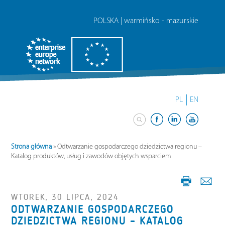
POLSKA | warmińsko - mazurskie
PL
EN
Strona główna
»
Odtwarzanie gospodarczego dziedzictwa regionu –
Katalog produktów, usług i zawodów objętych wsparciem
WTOREK, 30 LIPCA, 2024
ODTWARZANIE GOSPODARCZEGO
DZIEDZICTWA REGIONU – KATALOG