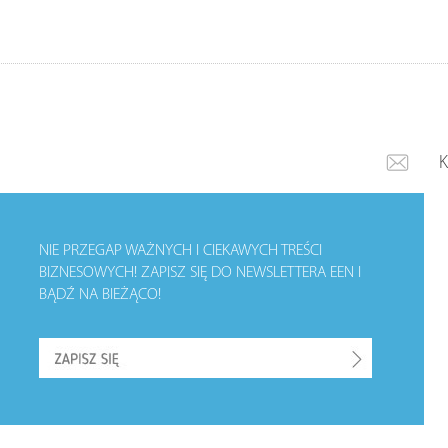
NIE PRZEGAP WAŻNYCH I CIEKAWYCH TREŚCI
BIZNESOWYCH!
ZAPISZ SIĘ DO NEWSLETTERA EEN I
BĄDŹ NA BIEŻĄCO!