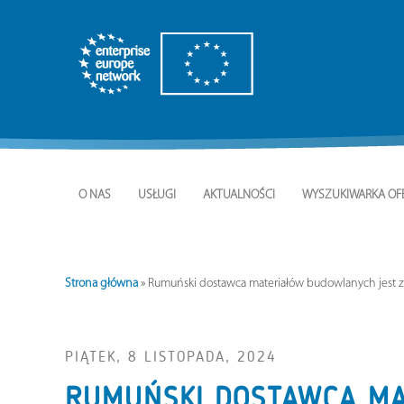
O NAS
USŁUGI
AKTUALNOŚCI
WYSZUKIWARKA OF
Strona główna
»
Rumuński dostawca materiałów budowlanych jest 
PIĄTEK, 8 LISTOPADA, 2024
RUMUŃSKI DOSTAWCA M