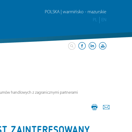
POLSKA | warmińsko - mazurskie
PL
EN
e umów handlowych z zagranicznymi partnerami
ST ZAINTERESOWANY