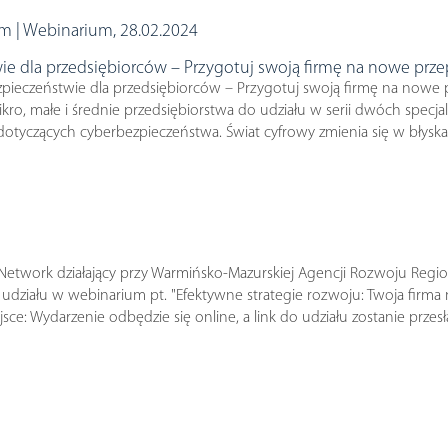
im | Webinarium, 28.02.2024
ie dla przedsiębiorców – Przygotuj swoją firmę na nowe przep
zpieczeństwie dla przedsiębiorców – Przygotuj swoją firmę na nowe 
kro, małe i średnie przedsiębiorstwa do udziału w serii dwóch spec
tyczących cyberbezpieczeństwa. Świat cyfrowy zmienia się w błyskaw
Network działający przy Warmińsko-Mazurskiej Agencji Rozwoju Regi
ziału w webinarium pt. "Efektywne strategie rozwoju: Twoja firma n
ce: Wydarzenie odbędzie się online, a link do udziału zostanie przesłan