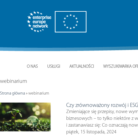
O NAS
USŁUGI
AKTUALNOŚCI
WYSZUKIWARKA OF
webinarium
Strona główna
»
webinarium
Czy zrównoważony rozwój i ESG t
Zmieniające się przepisy, nowe wym
biznesowych – to tylko niektóre z 
i zastanawiasz się: Co oznaczają now
piątek, 15 listopada, 2024