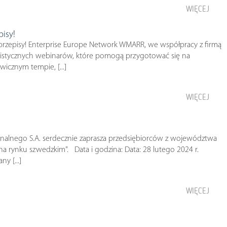
WIĘCEJ
isy!
przepisy! Enterprise Europe Network WMARR, we współpracy z firmą
jalistycznych webinarów, które pomogą przygotować się na
icznym tempie, [...]
WIĘCEJ
onalnego S.A. serdecznie zaprasza przedsiębiorców z województwa
a rynku szwedzkim". Data i godzina: Data: 28 lutego 2024 r.
y [...]
WIĘCEJ