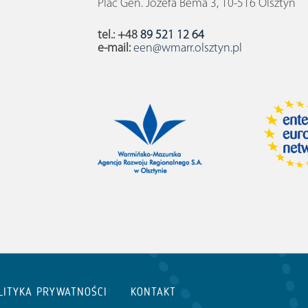
Plac Gen. Józefa Bema 3, 10-516 Olsztyn
tel.: +48
89 521 12 64
e-mail:
een@wmarr.olsztyn.pl
LITYKA PRYWATNOŚCI
KONTAKT