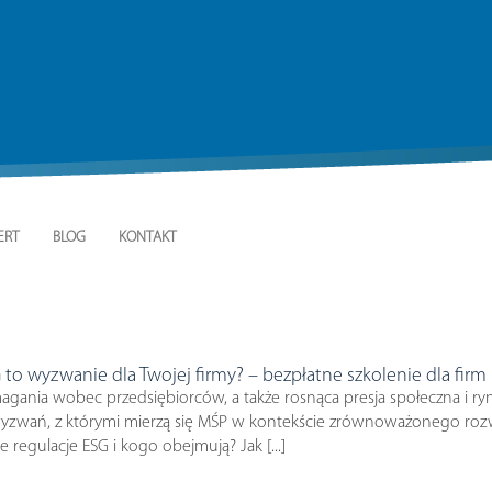
ERT
BLOG
KONTAKT
o wyzwanie dla Twojej firmy? – bezpłatne szkolenie dla firm
agania wobec przedsiębiorców, a także rosnąca presja społeczna i 
wyzwań, z którymi mierzą się MŚP w kontekście zrównoważonego rozwoj
e regulacje ESG i kogo obejmują? Jak [...]