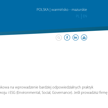
POLSKA | warmińsko - mazurskie
PL
EN
rynkowa na wprowadzenie bardziej odpowiedzialnych praktyk
u i ESG (Environmental, Social, Governance). Jeśli prowadzisz firmę